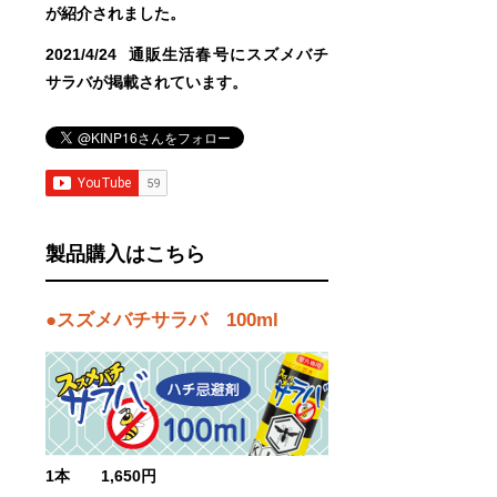
が紹介されました。
2021/4/24
通販生活春号にスズメバチ
サラバが掲載されています。
製品購入はこちら
●スズメバチサラバ 100ml
1本 1,650円