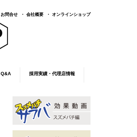
お問合せ
会社概要
オンラインショップ
Q&A
採用実績・代理店情報