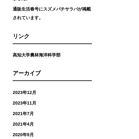
通販生活春号にスズメバチサラバが掲載
されています。
リンク
高知大学農林海洋科学部
アーカイブ
2023年12月
2023年11月
2021年7月
2021年4月
2020年9月